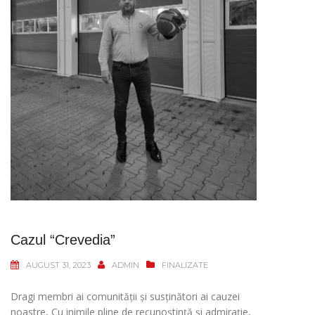
Cazul “Crevedia”
AUGUST 31, 2023
ADMIN
FINALIZATE
Dragi membri ai comunității și susținători ai cauzei
noastre, Cu inimile pline de recunoștință și admirație,