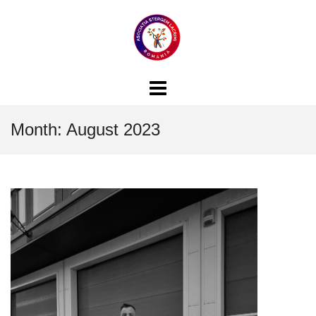
Skip
to
content
Month:
August 2023